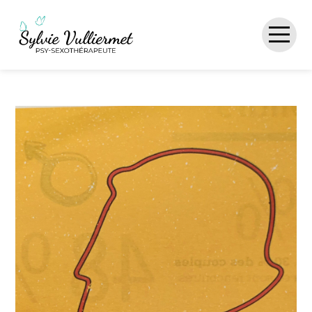
ACCUEIL
PRÉSENTATION
THÉRAPIE
SEXOTHÉRAPIE
PSYCHO NUTRITION
ACTUALITÉS
CONTACT